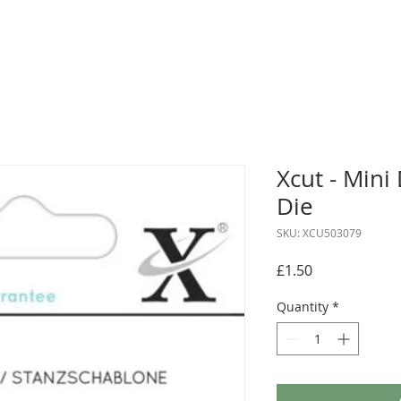
Xcut - Mini 
Die
SKU: XCU503079
Price
£1.50
Quantity
*